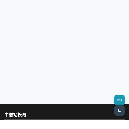
EN
牛僧站长网
专业的站长资源与建站教程分享平台，致力于帮助新手快速入门网站建